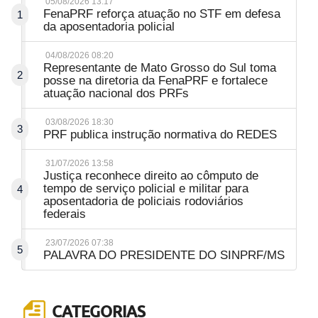
05/08/2026 13:17
FenaPRF reforça atuação no STF em defesa
1
da aposentadoria policial
04/08/2026 08:20
Representante de Mato Grosso do Sul toma
2
posse na diretoria da FenaPRF e fortalece
atuação nacional dos PRFs
03/08/2026 18:30
3
PRF publica instrução normativa do REDES
31/07/2026 13:58
Justiça reconhece direito ao cômputo de
tempo de serviço policial e militar para
4
aposentadoria de policiais rodoviários
federais
23/07/2026 07:38
5
PALAVRA DO PRESIDENTE DO SINPRF/MS
CATEGORIAS