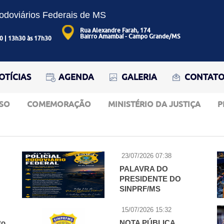
Rodoviários Federais de MS
Rua Alexandre Farah, 174
Bairro Amambaí - Campo Grande/MS
0 | 13h30 às 17h30
OTÍCIAS
AGENDA
GALERIA
CONTAT
SO
COMEMORAÇÃO
MINISTÉRIO DA JUSTIÇA
P
23/07/2026 07:38
PALAVRA DO
PRESIDENTE DO
SINPRF/MS
l
15/07/2026 15:32
to
NOTA PÚBLICA