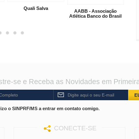
Quali Salva
AABB - Associação
Atlética Banco do Brasil
tre-se e Receba as Novidades em Primeir
E
izo o SINPRF/MS a entrar em contato comigo.
CONECTE-SE