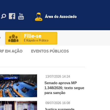
Área do Associado
Filie-se
O
É Rápido e Prático
RF EM AÇÃO
EVENTOS PÚBLICOS
13/07/2026 14:24
Senado aprova MP
1.348/2026; texto segue
para sanção
presidencial
09/07/2026 16:08
Justiça suspende