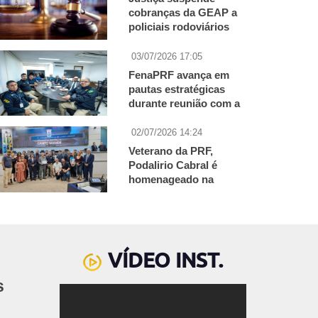
cobranças da GEAP a
policiais rodoviários
federais em ação
coletiva da FenaPRF
03/07/2026 17:05
FenaPRF avança em
pautas estratégicas
durante reunião com a
Diretoria de Gestão de
Pessoas da PRF
02/07/2026 14:24
Veterano da PRF,
Podalirio Cabral é
homenageado na
Câmara Municipal
VÍDEO INST.
16/03/2026 15:25
s
CONVOCA
GERAL E