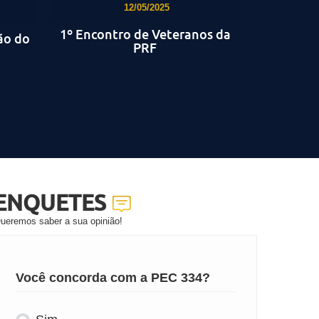
12/05/2025
1º Encontro de Veteranos da
ão do
Posse 
PRF
SINPR
ENQUETES
ueremos saber a sua opinião!
Você concorda com a PEC 334?