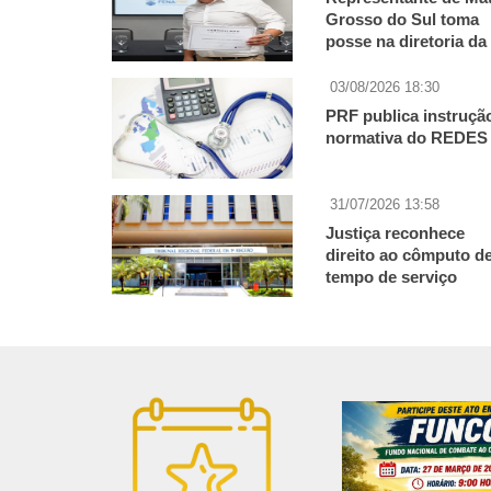
Grosso do Sul toma
posse na diretoria da
FenaPRF e fortalece
atuação nacional dos
03/08/2026 18:30
PRFs
PRF publica instruçã
normativa do REDES
31/07/2026 13:58
Justiça reconhece
direito ao cômputo d
tempo de serviço
policial e militar para
aposentadoria de
policiais rodoviários
federais