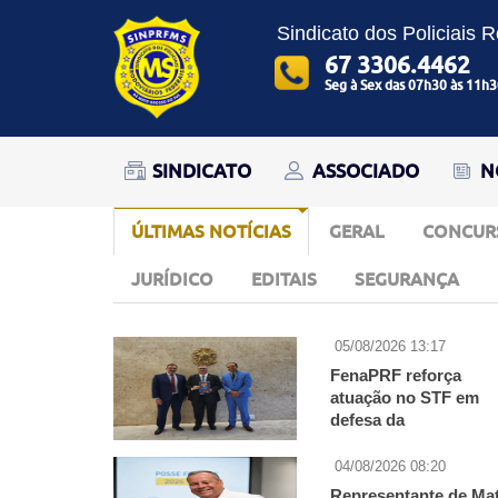
Sindicato dos Policiais 
67 3306.4462
Seg à Sex das 07h30 às 11h3
SINDICATO
ASSOCIADO
N
ÚLTIMAS NOTÍCIAS
GERAL
CONCUR
JURÍDICO
EDITAIS
SEGURANÇA
05/08/2026 13:17
FenaPRF reforça
atuação no STF em
defesa da
aposentadoria policia
04/08/2026 08:20
Representante de Ma