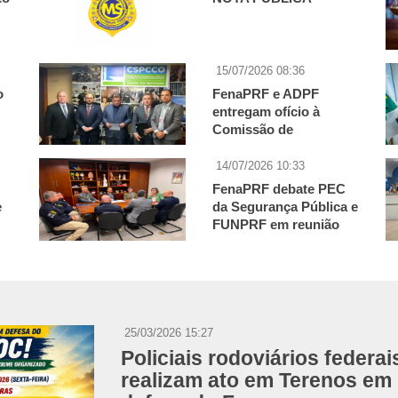
15/07/2026 08:36
o
FenaPRF e ADPF
entregam ofício à
Comissão de
Segurança Pública
sobre previdência dos
14/07/2026 10:33
policiais da União
FenaPRF debate PEC
e
da Segurança Pública e
FUNPRF em reunião
com a senadora Teresa
Leitão
25/03/2026 15:27
Policiais rodoviários federai
realizam ato em Terenos em