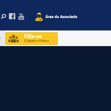
Área do Associado
Filie-se
O
É Rápido e Prático