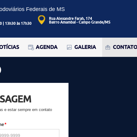
Rodoviários Federais de MS
Rua Alexandre Farah, 174
Bairro Amambaí - Campo Grande/MS
0 | 13h30 às 17h30
OTÍCIAS
AGENDA
GALERIA
CONTAT
O
NSAGEM
das e estar sempre em contato
ne