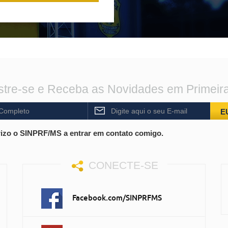
tre-se e Receba as Novidades em Primeir
E
izo o SINPRF/MS a entrar em contato comigo.
CONECTE-SE
Facebook.com/SINPRFMS