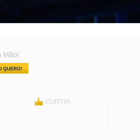
a Mão!
U QUERO!
CURTIR