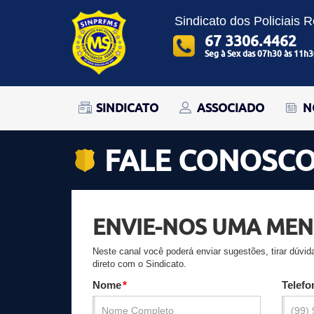
Sindicato dos Policiais 
67 3306.4462
Seg à Sex das 07h30 às 11h3
SINDICATO
ASSOCIADO
N
FALE CONOSC
ENVIE-NOS UMA ME
Neste canal você poderá enviar sugestões, tirar dúvi
direto com o Sindicato.
Nome
Telefo