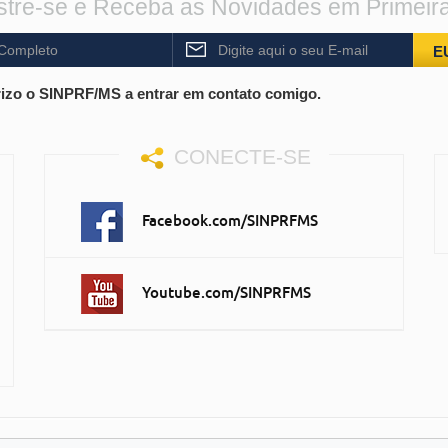
tre-se e Receba as Novidades em Primeir
E
izo o SINPRF/MS a entrar em contato comigo.
CONECTE-SE
Facebook.com/SINPRFMS
Youtube.com/SINPRFMS