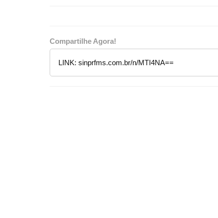
Compartilhe Agora!
LINK:
sinprfms.com.br/n/MTI4NA==