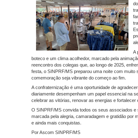
do
tr
fa
tr
Es
pr
al
A 
boteco e um clima acolhedor, marcado pela animaç
reencontro dos colegas que, ao longo de 2025, enfre
festa, o SINPRF/MS preparou uma noite com muito s
comemoração seja vibrante do começo ao fim.
A confraternização é uma oportunidade de agradecer e 
diariamente desempenham um papel essencial na s
celebrar as vitórias, renovar as energias e fortalece
O SINPRF/MS convida todos os seus associados e seu
marcada pela alegria, camaradagem e gratidão por
e ainda mais conquistas.
Por Ascom SINPRF/MS