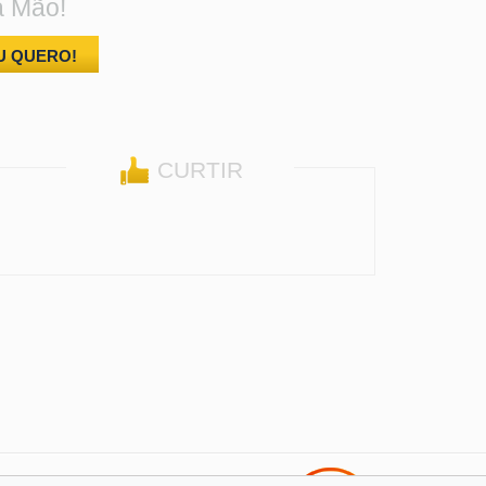
a Mão!
U QUERO!
CURTIR