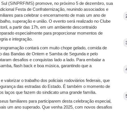
 Sul (SINPRF/MS) promove, no próximo 5 de dezembro, sua
adicional Festa de Confraternização, reunindo associados e
miliares para celebrar o encerramento de mais um ano de
abalho, superação e união. O evento será realizado no Clube
toril, a partir das 17h, em um ambiente descontraído
eparado especialmente para proporcionar momentos de
egria e integração.
programação contará com muito chope gelado, comida de
ão das Bandas de Ontem e Samba de Segunda e pelo
ntaram desafios e conquistas lado a lado. Para embalar a
amba, flash back e boa música, garantindo que a
valorizar o trabalho dos policiais rodoviários federais, que
egurança das estradas do Estado. É também o momento de
r os laços que fazem do sindicato uma grande família.
s familiares para participarem desta celebração especial,
 mais um ano superado. Que venha 2025, com novos desafios