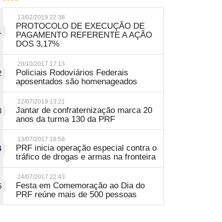
13/02/2019 22:38
PROTOCOLO DE EXECUÇÃO DE
1
PAGAMENTO REFERENTE A AÇÃO
DOS 3,17%
29/10/2017 17:13
Policiais Rodoviários Federais
2
aposentados são homenageados
22/07/2019 13:21
Jantar de confraternização marca 20
3
anos da turma 130 da PRF
13/07/2017 18:58
PRF inicia operação especial contra o
4
tráfico de drogas e armas na fronteira
24/07/2017 22:43
Festa em Comemoração ao Dia do
5
PRF reúne mais de 500 pessoas