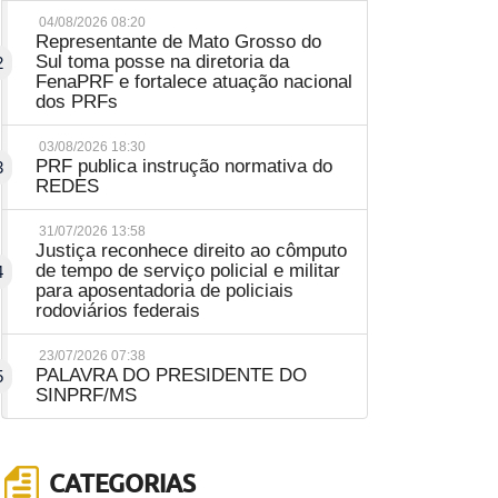
04/08/2026 08:20
Representante de Mato Grosso do
Sul toma posse na diretoria da
2
FenaPRF e fortalece atuação nacional
dos PRFs
03/08/2026 18:30
PRF publica instrução normativa do
3
REDES
31/07/2026 13:58
Justiça reconhece direito ao cômputo
de tempo de serviço policial e militar
4
para aposentadoria de policiais
rodoviários federais
23/07/2026 07:38
PALAVRA DO PRESIDENTE DO
5
SINPRF/MS
CATEGORIAS