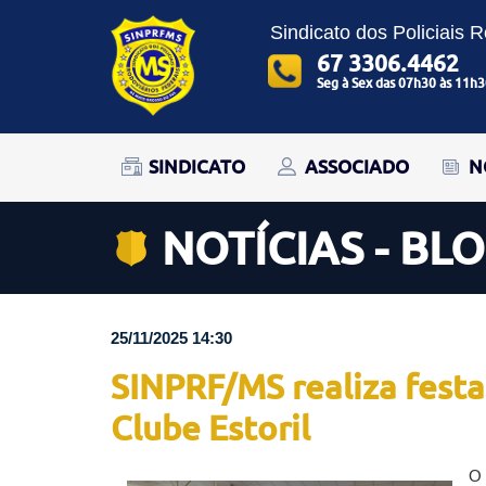
Sindicato dos Policiais 
67 3306.4462
Seg à Sex das 07h30 às 11h3
SINDICATO
ASSOCIADO
N
NOTÍCIAS - BL
25/11/2025 14:30
SINPRF/MS realiza festa
Clube Estoril
O 