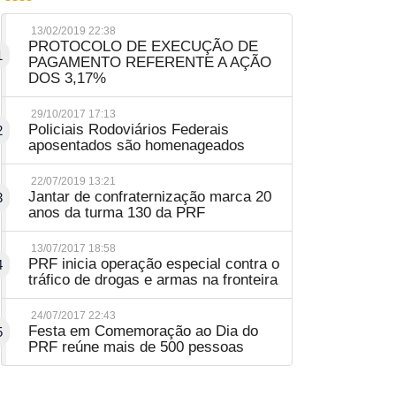
13/02/2019 22:38
PROTOCOLO DE EXECUÇÃO DE
1
PAGAMENTO REFERENTE A AÇÃO
DOS 3,17%
29/10/2017 17:13
Policiais Rodoviários Federais
2
aposentados são homenageados
22/07/2019 13:21
Jantar de confraternização marca 20
3
anos da turma 130 da PRF
13/07/2017 18:58
PRF inicia operação especial contra o
4
tráfico de drogas e armas na fronteira
24/07/2017 22:43
Festa em Comemoração ao Dia do
5
PRF reúne mais de 500 pessoas