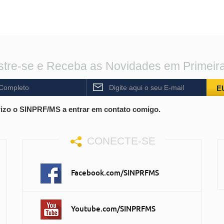
tre-se e Receba as Novidades em Primeir
E
izo o SINPRF/MS a entrar em contato comigo.
CONECTE-SE
Facebook.com/SINPRFMS
Youtube.com/SINPRFMS