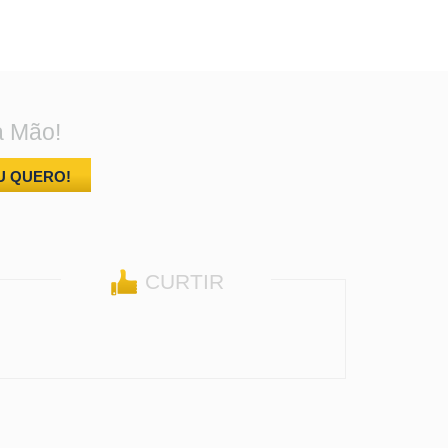
a Mão!
U QUERO!
CURTIR