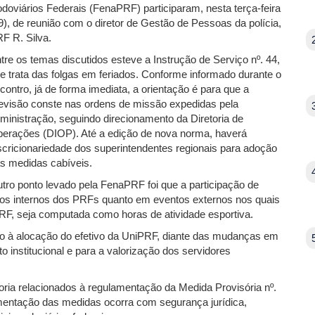
doviários Federais (FenaPRF) participaram, nesta terça-feira
9), de reunião com o diretor de Gestão de Pessoas da polícia,
F R. Silva.
tre os temas discutidos esteve a Instrução de Serviço nº. 44,
e trata das folgas em feriados. Conforme informado durante o
contro, já de forma imediata, a orientação é para que a
evisão conste nas ordens de missão expedidas pela
ministração, seguindo direcionamento da Diretoria de
erações (DIOP). Até a edição de nova norma, haverá
scricionariedade dos superintendentes regionais para adoção
s medidas cabíveis.
tro ponto levado pela FenaPRF foi que a participação de
gos internos dos PRFs quanto em eventos externos nos quais
 PRF, seja computada como horas de atividade esportiva.
to à alocação do efetivo da UniPRF, diante das mudanças em
 institucional e para a valorização dos servidores
ia relacionados à regulamentação da Medida Provisória nº.
mentação das medidas ocorra com segurança jurídica,