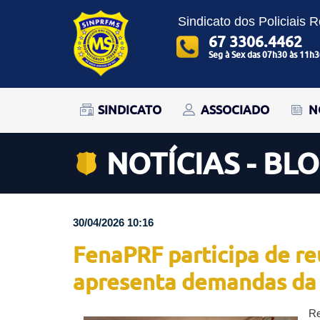
Sindicato dos Policiais 
67 3306.4462
Seg à Sex das 07h30 às 11h3
SINDICATO
ASSOCIADO
N
NOTÍCIAS - BL
30/04/2026 10:16
FenaPRF participa de re
apresenta demandas da 
Re