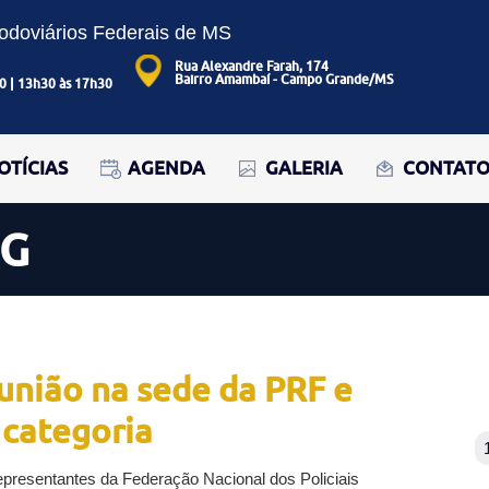
Rodoviários Federais de MS
Rua Alexandre Farah, 174
Bairro Amambaí - Campo Grande/MS
0 | 13h30 às 17h30
OTÍCIAS
AGENDA
GALERIA
CONTAT
OG
união na sede da PRF e
categoria
presentantes da Federação Nacional dos Policiais