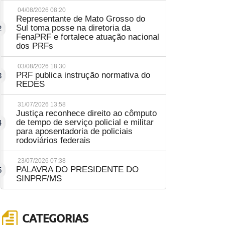
04/08/2026 08:20
Representante de Mato Grosso do
Sul toma posse na diretoria da
2
FenaPRF e fortalece atuação nacional
dos PRFs
03/08/2026 18:30
PRF publica instrução normativa do
3
REDES
31/07/2026 13:58
Justiça reconhece direito ao cômputo
de tempo de serviço policial e militar
4
para aposentadoria de policiais
rodoviários federais
23/07/2026 07:38
PALAVRA DO PRESIDENTE DO
5
SINPRF/MS
CATEGORIAS