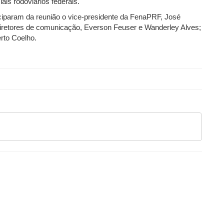
ais rodoviários federais.
ciparam da reunião o vice-presidente da FenaPRF, José
s diretores de comunicação, Everson Feuser e Wanderley Alves;
rto Coelho.