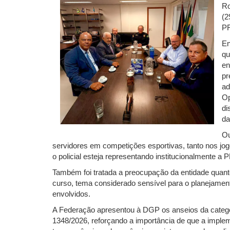
Ro
(2
PR
En
qu
en
pr
ad
Op
di
da
Ou
servidores em competições esportivas, tanto nos jo
o policial esteja representando institucionalmente a
Também foi tratada a preocupação da entidade quan
curso, tema considerado sensível para o planejamento
envolvidos.
A Federação apresentou à DGP os anseios da categor
1348/2026, reforçando a importância de que a imple